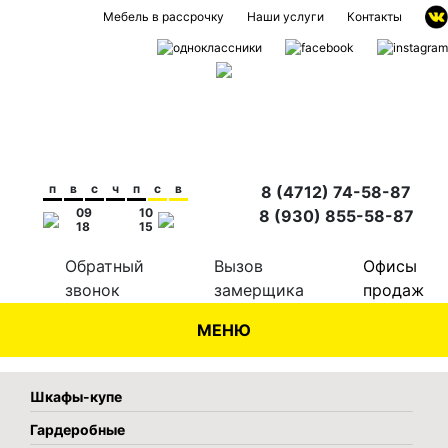
Мебель в рассрочку
Наши услуги
Контакты
п
в
с
ч
п
с
в
8 (4712) 74-58-87
09
10
8 (930) 855-58-87
18
15
Обратный
Вызов
Офисы
звонок
замерщика
продаж
МЕНЮ
Шкафы-купе
Гардеробные