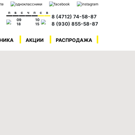
п
в
с
ч
п
с
в
8 (4712) 74-58-87
09
10
8 (930) 855-58-87
18
15
ХНИКА
АКЦИИ
РАСПРОДАЖА