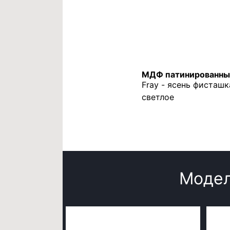
МДФ патинированны
Fray - ясень фисташ
светлое
Модел