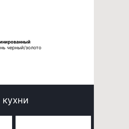
инированный
сень черный/золото
 кухни