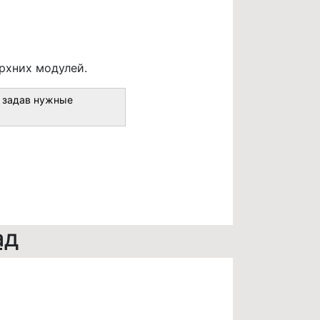
рхних модулей.
, задав нужные
ад