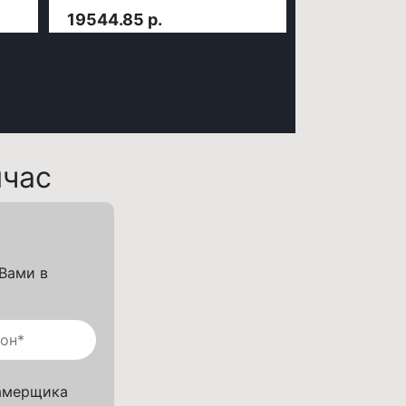
19544.85 р.
час
 Вами в
амерщика