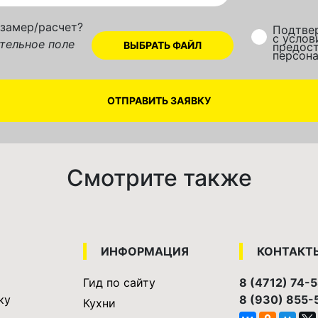
 замер/расчет?
Подтве
с усло
ательное поле
предос
персон
Смотрите также
ИНФОРМАЦИЯ
КОНТАКТ
Гид по сайту
8 (4712) 74-
ку
8 (930) 855-
Кухни