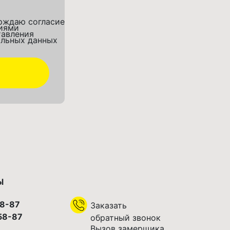
рждаю согласие
виями
тавления
альных данных
Ы
58-87
Заказать
58-87
обратный звонок
Вызов замерщика