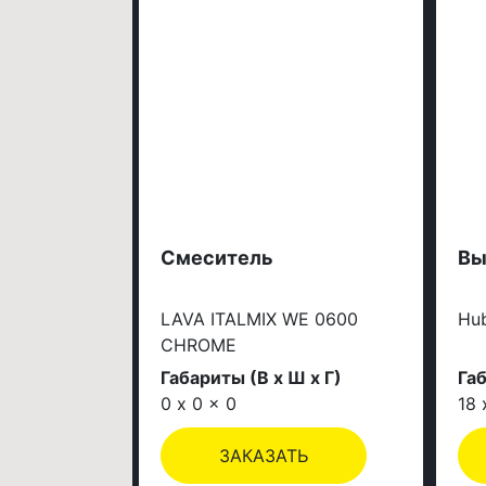
Смеситель
Вы
LAVA ITALMIX WE 0600
Hub
CHROME
Габариты (В х Ш х Г)
Габ
0 x 0 x 0
18 
ЗАКАЗАТЬ