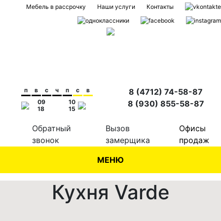
Мебель в рассрочку
Наши услуги
Контакты
п
в
с
ч
п
с
в
8 (4712) 74-58-87
09
10
8 (930) 855-58-87
18
15
Обратный
Вызов
Офисы
звонок
замерщика
продаж
МЕНЮ
Кухня Varde